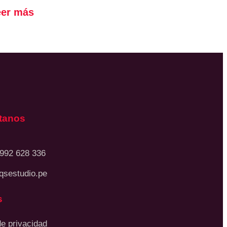
eer más
tanos
 992 628 336
qsestudio.pe
s
de privacidad