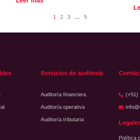
Leer más
L
1
2
3
…
5
bles
Servicios de auditoría
Contác
s
Auditoría financiera
(+51)
al
Auditoría operativa
info@
Auditoría tributaria
Legale
Política 