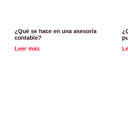
¿Qué se hace en una asesoría
¿Q
contable?
pu
Leer más
L