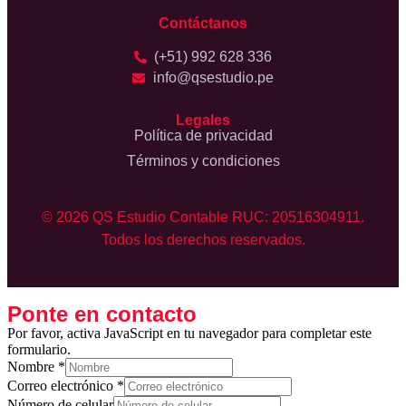
Contáctanos
(+51) 992 628 336
info@qsestudio.pe
Legales
Política de privacidad
Términos y condiciones
© 2026 QS Estudio Contable RUC: 20516304911.
Todos los derechos reservados.
Ponte en contacto
Por favor, activa JavaScript en tu navegador para completar este
formulario.
Nombre
*
Correo electrónico
*
Número de celular