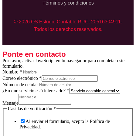
Términos y condiciones
© 2026 QS Estudio Contable RUC: 20516304911.
Todos los derechos reservados.
Ponte en contacto
Por favor, activa JavaScript en tu navegador para completar este
formulario.
Nombre
*
Correo electrónico
*
Número de celular
¿En qué servicio está interesado?
*
Mensaje
qué
Casillas de verificación
*
servicio
de
Al enviar el formulario, acepto la Política de
Privacidad.