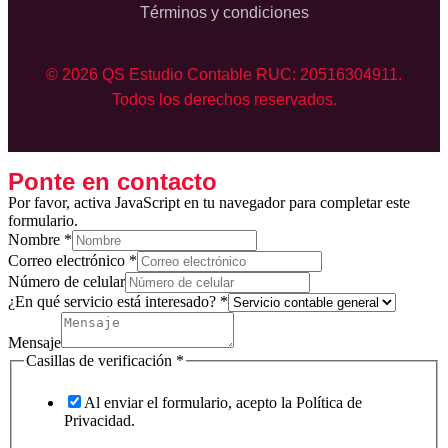
Términos y condiciones
© 2026 QS Estudio Contable RUC: 20516304911.
Todos los derechos reservados.
Ponte en contacto
Por favor, activa JavaScript en tu navegador para completar este
formulario.
verificación
Nombre
*
Mensaje
Correo electrónico
*
electrónico
Número de celular
¿En qué servicio está interesado?
*
Mensaje
Casillas de verificación
*
Al enviar el formulario, acepto la Política de
Privacidad.