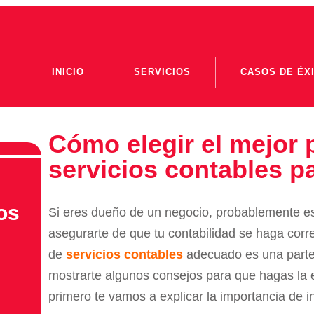
INICIO
SERVICIOS
CASOS DE ÉX
Cómo elegir el mejor 
servicios contables p
os
Si eres dueño de un negocio, probablemente 
asegurarte de que tu contabilidad se haga corr
de
servicios contables
adecuado es una parte
mostrarte algunos consejos para que hagas la e
primero te vamos a explicar la importancia de i