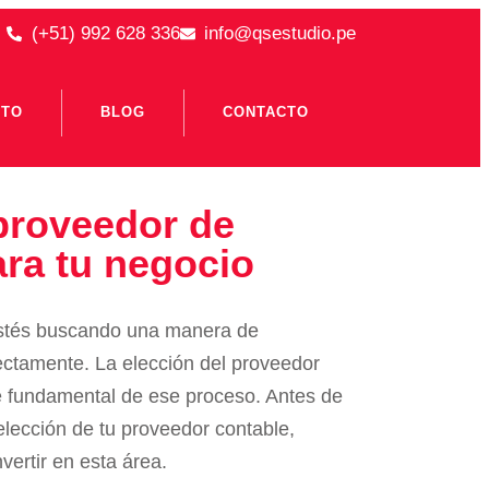
(+51) 992 628 336
info@qsestudio.pe
ITO
BLOG
CONTACTO
proveedor de
ara tu negocio
estés buscando una manera de
ectamente. La elección del proveedor
 fundamental de ese proceso. Antes de
lección de tu proveedor contable,
nvertir en esta área.