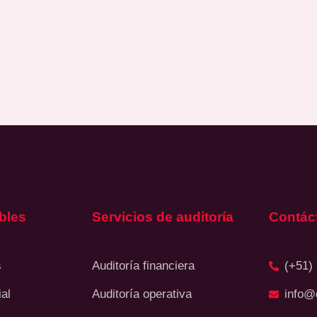
bles
Servicios de auditoría
Contác
s
Auditoría financiera
(+51)
al
Auditoría operativa
info@