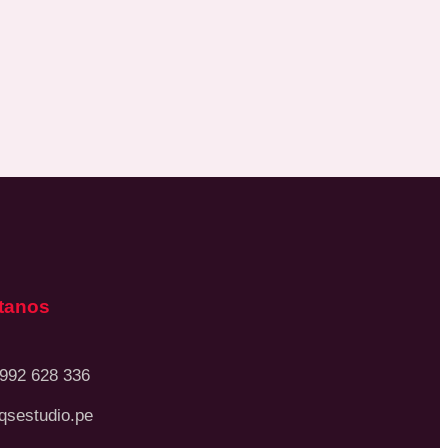
tanos
 992 628 336
qsestudio.pe